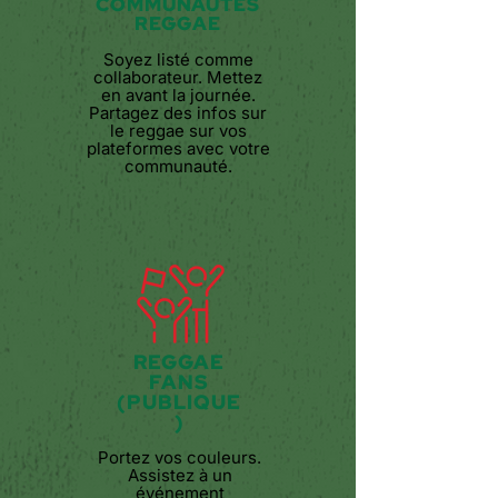
COMMUNAUTÉS
REGGAE
Soyez listé comme
collaborateur. Mettez
en avant la journée.
Partagez des infos sur
le reggae sur vos
plateformes avec votre
communauté.
REGGAE
FANS
(PUBLIQUE
)
Portez vos couleurs.
Assistez à un
événement