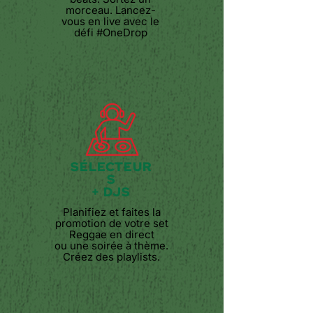
morceau.
Lancez-
vous en live avec le
défi #OneDrop
SÉLECTEUR
S
+ DJS
Planifiez et
faites la
promotion de votre set
Reggae en direct
ou une soirée à thème.
Créez des playlists.