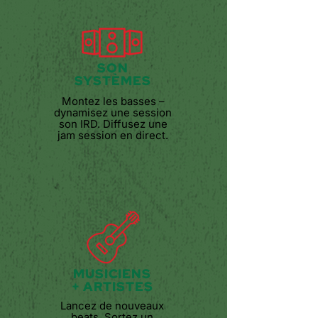
SON
SYSTÈMES
Montez les basses –
dynamisez une session
son IRD. Diffusez une
jam session en direct.
MUSICIENS
+ ARTISTES
Lancez de nouveaux
beats. Sortez un