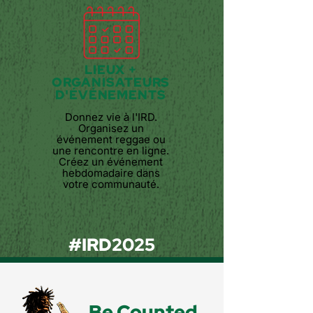
LIEUX +
ORGANISATEURS
D'ÉVÉNEMENTS
Donnez vie à l'IRD.
Organisez un
événement reggae ou
une rencontre en ligne.
Créez un événement
hebdomadaire dans
votre communauté.
#IRD2025
Be Counted.