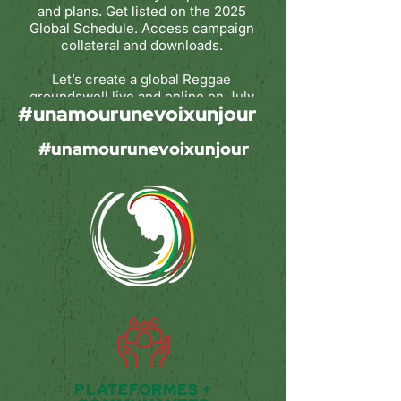
and plans. Get listed on the 2025
Global Schedule. Access campaign
collateral and downloads.
Let’s create a global Reggae
groundswell live and online on July
#unamourunevoixunjour
1.
#unamourunevoixunjour
PLATEFORMES +