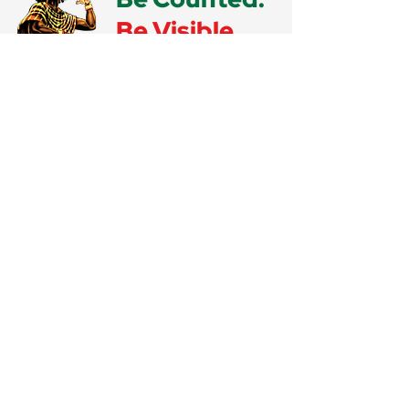
Be Visible.
Be Part of
the Global
Schedule.
Nous élaborons le programme
mondial officiel de l'IRD 2025, et
votre participation est essentielle.
Que vous organisiez un événement,
dirigiez un live, vous produisiez une
performance ou gériez une
plateforme, soumettez votre
activité et accédez à des
ressources promotionnelles, des
kits de branding et une visibilité
prioritaire sur JulyOne.