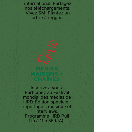
international. Partagez
nos téléchargements.
Vivez SM. Plantez
un
arbre à reggae.
MÉDIAS
MAISONS +
CHAÎNES
Inscrivez-vous.
Participez au Festival
mondial des médias de
l'IRD. Édition spéciale :
reportages, musique et
interviews.
Programme : IRD Pull
Up à 11 h 55 (JA).