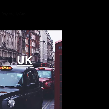
e Day on July
One
UK