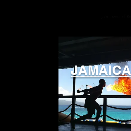
Join lovers of 
JAMAIC