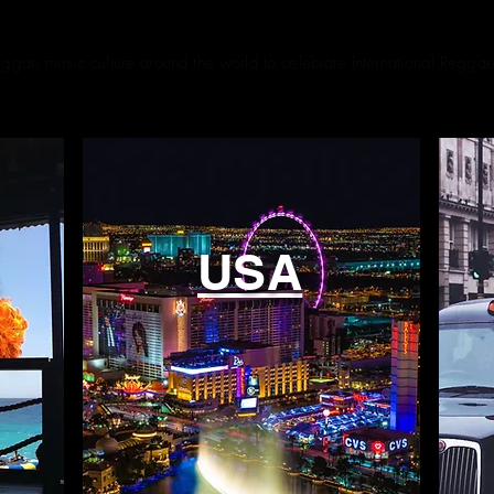
EVENTS
Reggae music culture around the world to celebrate International Regga
A
USA