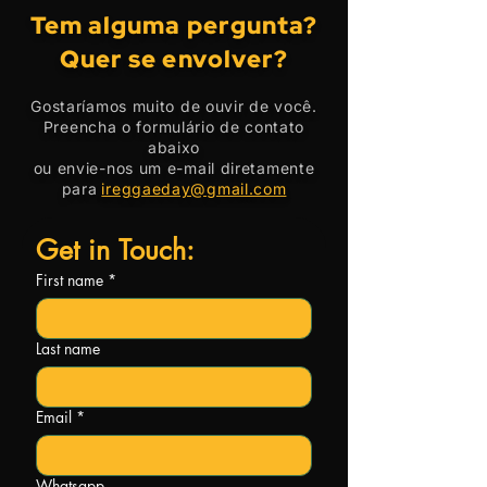
Tem alguma pergunta?
Quer se envolver?
Gostaríamos muito de ouvir de você.
Preencha o formulário de contato
abaixo
ou envie-nos um e-mail diretamente
para
ireggaeday@gmail.com
Get in Touch:
First name
*
Last name
Email
*
Whatsapp