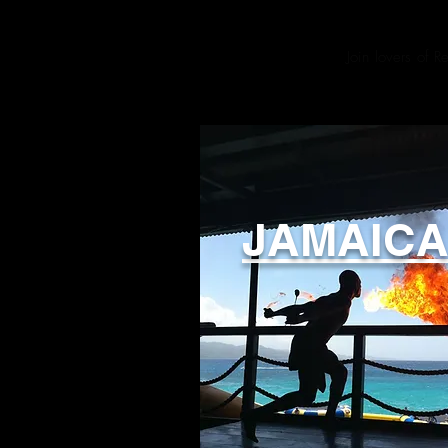
Join lovers of 
JAMAIC