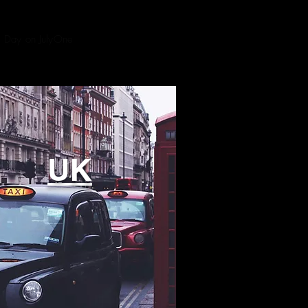
e Day on July
One
UK