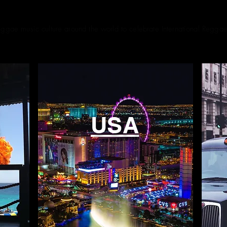
EVENTS
Reggae music culture around the world to celebrate International Regga
A
USA